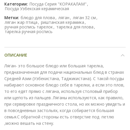
Категории:
Посуда Серия "КОРАКАЛАМ"
,
Посуда Узбекская керамическая
Метки:
блюдо для плова
,
ляган
,
ляган 32 см
,
ляган жар птица
,
риштанская керамика
,
ручная роспись тарелок
,
тарелка для плова
,
тарелка ручная роспись
ОПИСАНИЕ
Ляган- это большое блюдо или большая тарелка,
предназначенная для подачи национальных блюд в странах
Средней Азии (Узбекистана, Таджикистана). С такой посуды
набирают основное блюдо себе в тарелки, а если это плов,
то его едят прямо с лягана, используя столовый прибор
или щепоть из пальцев. Ляганы используются, как правило,
при сервировке праздничного стола, но их можно увидеть и
в повседневных застольях, когда собирается большая
семья.С обратной стороны есть отверстие под петлю
,можно вешать на стену.