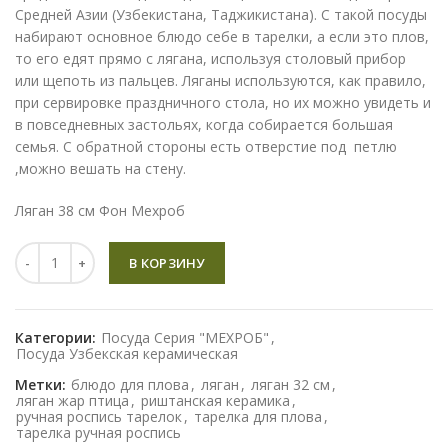
Средней Азии (Узбекистана, Таджикистана). С такой посуды
набирают основное блюдо себе в тарелки, а если это плов,
то его едят прямо с лягана, используя столовый прибор
или щепоть из пальцев. Ляганы используются, как правило,
при сервировке праздничного стола, но их можно увидеть и
в повседневных застольях, когда собирается большая
семья. С обратной стороны есть отверстие под петлю
,можно вешать на стену.
Ляган 38 см Фон Мехроб
Количество
В КОРЗИНУ
Категории:
Посуда Серия "МЕХРОБ"
,
Посуда Узбекская керамическая
Метки:
блюдо для плова
,
ляган
,
ляган 32 см
,
ляган жар птица
,
риштанская керамика
,
ручная роспись тарелок
,
тарелка для плова
,
тарелка ручная роспись