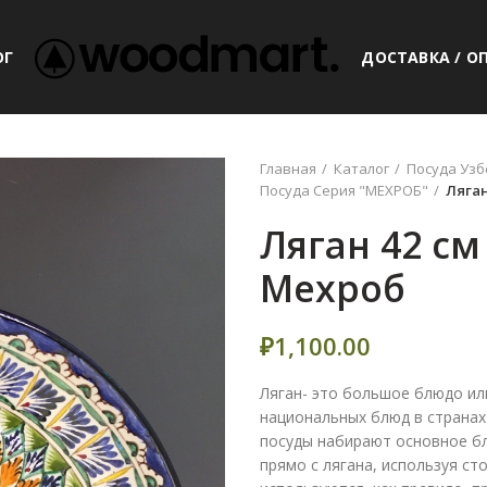
ОГ
ДОСТАВКА / О
Главная
Каталог
Посуда Узб
Посуда Серия "МЕХРОБ"
Ляган
Ляган 42 см
Мехроб
₽
1,100.00
Ляган- это большое блюдо ил
национальных блюд в странах 
посуды набирают основное блю
прямо с лягана, используя ст