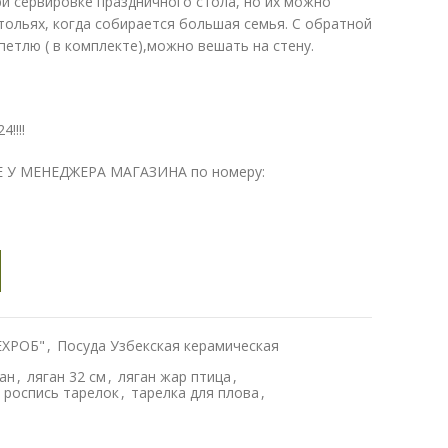
ри сервировке праздничного стола, но их можно
тольях, когда собирается большая семья. С обратной
петлю ( в комплекте),можно вешать на стену.
!!!!
 У МЕНЕДЖЕРА МАГАЗИНА по номеру:
ЕХРОБ"
,
Посуда Узбекская керамическая
ан
,
ляган 32 см
,
ляган жар птица
,
 роспись тарелок
,
тарелка для плова
,