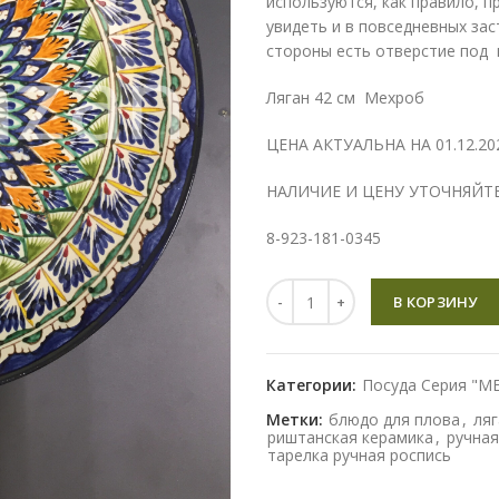
используются, как правило, п
увидеть и в повседневных зас
стороны есть отверстие под 
Ляган 42 см Мехроб
ЦЕНА АКТУАЛЬНА НА 01.12.2024
НАЛИЧИЕ И ЦЕНУ УТОЧНЯЙТЕ
8-923-181-0345
Количество
В КОРЗИНУ
Категории:
Посуда Серия "М
Метки:
блюдо для плова
,
ляг
риштанская керамика
,
ручная
тарелка ручная роспись