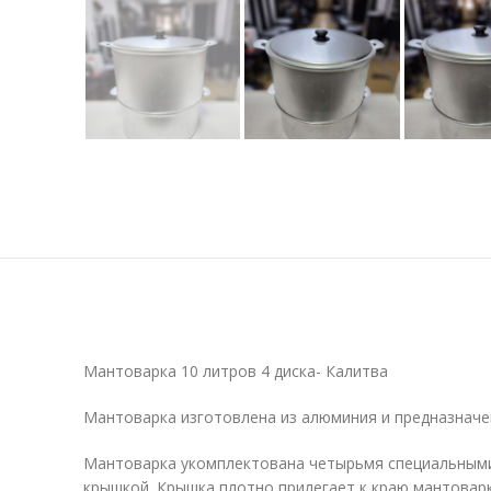
Мантоварка 10 литров 4 диска- Калитва
Мантоварка изготовлена из алюминия и предназначен
Мантоварка укомплектована четырьмя специальными 
крышкой. Крышка плотно прилегает к краю мантоварк