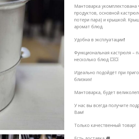
Мантоварка укомплектована 
продуктов, основной кастрюл
потери пара) и крышкой. Кры
аромат блюд.
Удобна в эксплуатации❗
Функциональная кастрюля – 
несколько блюд 💥💥
Идеально подойдёт при приг
близких!
Мантоварка, будет великолеп
У нас вы всегда получите по
Вам!
Только качественный товар!
Есть доставка 🚚