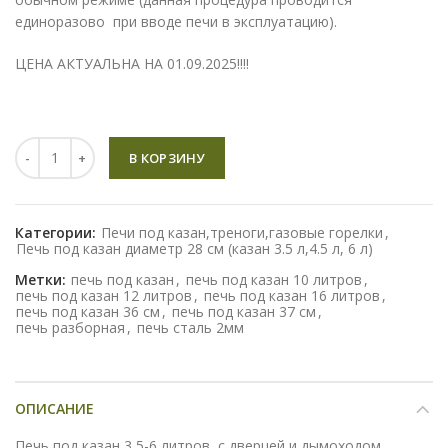
единоразово при вводе печи в эксплуатацию).
ЦЕНА АКТУАЛЬНА НА 01.09.2025!!!!
Количество
В КОРЗИНУ
Категории:
Печи под казан,треноги,газовые горелки
,
Печь под казан диаметр 28 см (казан 3.5 л,4.5 л, 6 л)
Метки:
печь под казан
,
печь под казан 10 литров
,
печь под казан 12 литров
,
печь под казан 16 литров
,
печь под казан 36 см
,
печь под казан 37 см
,
печь разборная
,
печь сталь 2мм
ОПИСАНИЕ
Печь под казан 3,5-6 литров ,с дверцей и дымоходом