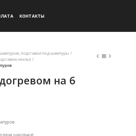
ПЛАТА
КОНТАКТЫ
ампуров, подставки под шампуры
одставки,чехлы)
мпуров
догревом на 6
ампуров
подачи шашлыка!