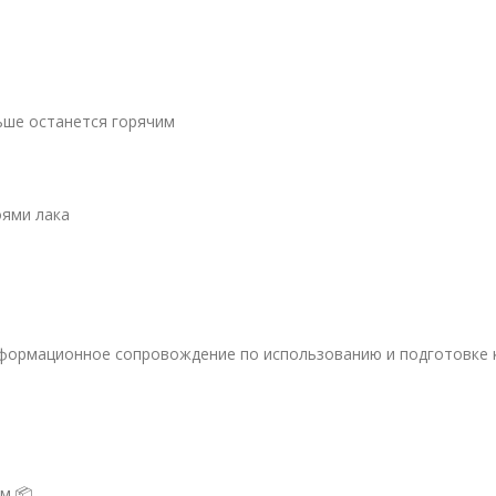
ьше останется горячим
оями лака
информационное сопровождение по использованию и подготовке 
м 📦