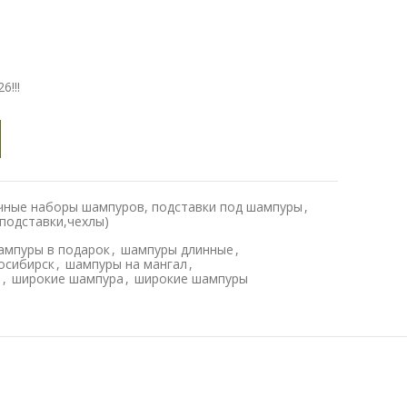
!!!
ные наборы шампуров, подставки под шампуры
,
(подставки,чехлы)
ампуры в подарок
,
шампуры длинные
,
осибирск
,
шампуры на мангал
,
й
,
широкие шампура
,
широкие шампуры