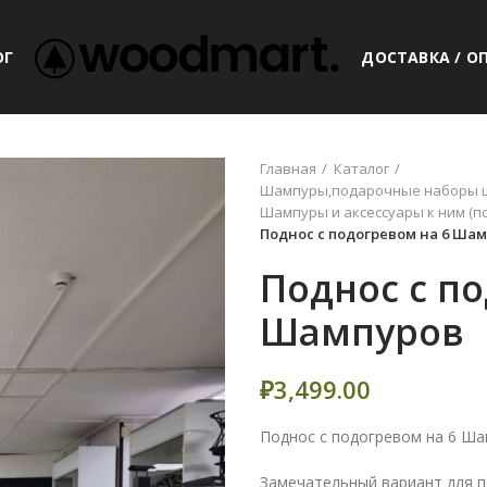
ОГ
ДОСТАВКА / О
Главная
Каталог
Шампуры,подарочные наборы ш
Шампуры и аксессуары к ним (п
Поднос с подогревом на 6 Ша
Поднос с по
Шампуров
₽
3,499.00
Поднос с подогревом на 6 Ш
Замечательный вариант для 