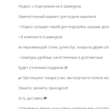
Поднос с подогревом на 6 Шампуров
Замечательный вариант для подачи шашлыка!
• Поднос оснащён чашей для подогрева, шашлык дол
• В комплекте 6 шампуров
из нержавеющей стали, ручки бук, покрыты двумя сл
• Шампуры удобные, качественные и долговечные
Будет отличным подарком 🎁
✔️ При покупке товара у нас, вы получаете полное 
Пишите, звоните, приходите❗️
Есть доставка 🚚
Отправим в любую точку Мира удобным вам способо