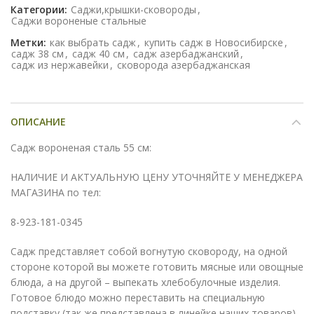
Категории:
Саджи,крышки-сковороды
,
Саджи вороненые стальные
Метки:
как выбрать садж
,
купить садж в Новосибирске
,
садж 38 см
,
садж 40 см
,
садж азербаджанский
,
садж из нержавейки
,
сковорода азербаджанская
ОПИСАНИЕ
Садж вороненая сталь 55 см:
НАЛИЧИЕ И АКТУАЛЬНУЮ ЦЕНУ УТОЧНЯЙТЕ У МЕНЕДЖЕРА
МАГАЗИНА по тел:
8-923-181-0345
Садж представляет собой вогнутую сковороду, на одной
стороне которой вы можете готовить мясные или овощные
блюда, а на другой – выпекать хлебобулочные изделия.
Готовое блюдо можно переставить на специальную
подставку (так же представлена в линейке наших товаров)