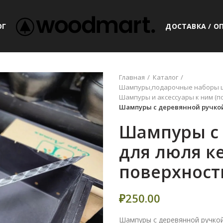
ОГ
ДОСТАВКА / О
Главная
Каталог
Шампуры,подарочные наборы ш
Шампуры и аксессуары к ним (п
Шампуры с деревянной ручкой
Шампуры с 
для люля к
поверхность
₽
250.00
Шампуры с деревянной ручкой