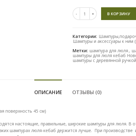
Количество
В КОРЗИНУ
Категории:
Шампуры,подароч
Шампуры и аксессуары к ним 
Метки:
шампура для люля
,
ш
шампуры для люля кебаб Нов
шампуры с деревянной ручко
ОПИСАНИЕ
ОТЗЫВЫ (0)
ая поверхность 45 см)
годятся настоящие, правильные, широкие шампуры для люля. В 
таких шампурах люля-кебаб держится лучше. При производстве 