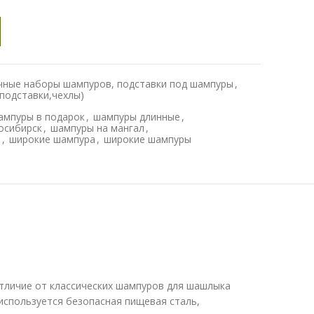
ные наборы шампуров, подставки под шампуры
,
(подставки,чехлы)
ампуры в подарок
,
шампуры длинные
,
осибирск
,
шампуры на мангал
,
й
,
широкие шампура
,
широкие шампуры
отличие от классических шампуров для шашлыка
используется безопасная пищевая сталь,