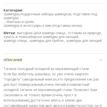
Категории:
Шампуры,подарочные наборы шампуров, подставки под
шампуры
,
Мангалы и грили
,
Шампуры и аксессуары к ним (подставки,чехлы)
Метки:
выгодная цена шампур-спица
,
готовим на природе
,
купить в Новосибирске шампуры для овощей
,
шампур-спица
,
шампуры для грибов
,
шампуры для овощей
ОПИСАНИЕ
Таганок походный складной из нержавеющей стали
Если Вы любитель шашлыка, но уже очень надоело
“городить” самодельный мангал,это предложение как раз
для Вас! Универсальный,очень легкий и компактный
складной таганок из нержавеющей стали. Позволит Вам
сэкономить не только время (очень прост в
использовании),достаточно вбить в землю две
составляющие напротив друг друга и развести костер, но и